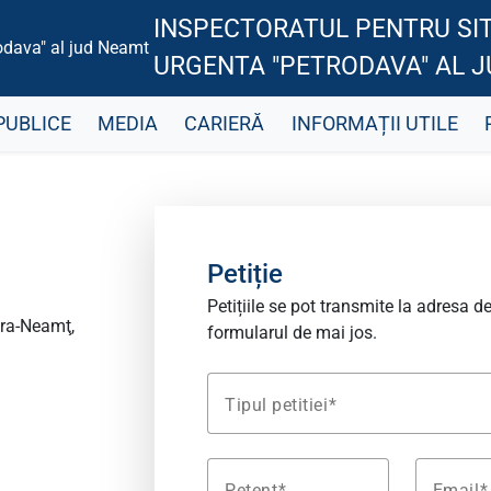
INSPECTORATUL PENTRU SIT
URGENTA "PETRODAVA" AL 
PUBLICE
MEDIA
CARIERĂ
INFORMAȚII UTILE
Petiție
Petițiile se pot transmite la adresa d
tra-Neamţ,
formularul de mai jos.
Tipul petitiei
Petent
Email