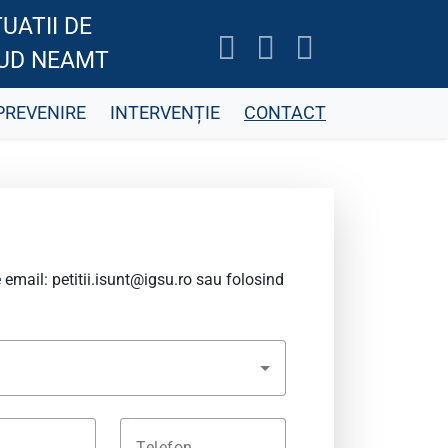
UATII DE
JUD NEAMT
PREVENIRE
INTERVENȚIE
CONTACT
e email:
petitii.isunt@igsu.ro
sau folosind
Telefon