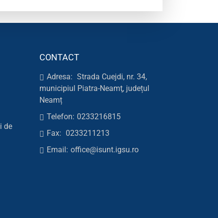
CONTACT
Adresa:
Strada Cuejdi, nr. 34,
municipiul Piatra-Neamţ, județul
Neamț
Telefon:
0233216815
i de
Fax:
0233211213
Email:
office@isunt.igsu.ro