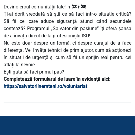
Devino eroul comunității tale! 👩‍🚒👨‍🚒
​Ți-ai dorit vreodată să știi ce să faci într-o situație critică?
Să fii cel care aduce siguranță atunci când secundele
contează? Programul „Salvator din pasiune” îți oferă șansa
de a învăța direct de la profesioniștii ISU!
​Nu este doar despre uniformă, ci despre curajul de a face
diferența. Vei învăța tehnici de prim ajutor, cum să acționezi
în situații de urgență și cum să fii un sprijin real pentru cei
aflați la nevoie.
​Ești gata să faci primul pas?
Completează formularul de luare în evidență aici:
https://salvatoriinemteni.ro/voluntariat