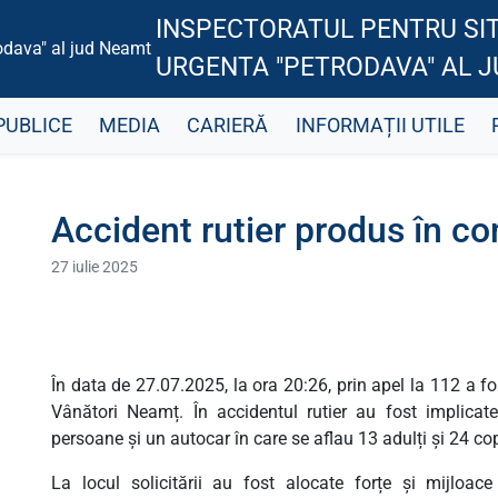
INSPECTORATUL PENTRU SIT
URGENTA "PETRODAVA" AL 
PUBLICE
MEDIA
CARIERĂ
INFORMAȚII UTILE
Accident rutier produs în 
27 iulie 2025
În data de 27.07.2025, la ora 20:26, prin apel la 112 a 
Vânători Neamț. În accidentul rutier au fost implicat
persoane și un autocar în care se aflau 13 adulți și 24 co
La locul solicitării au fost alocate forțe și mijloa