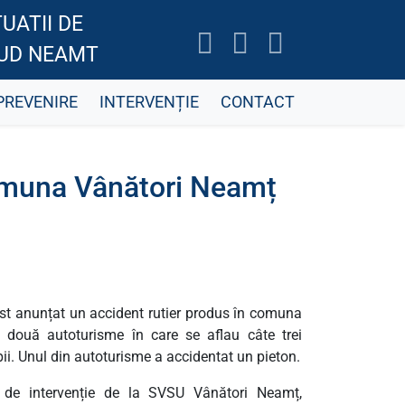
UATII DE
JUD NEAMT
PREVENIRE
INTERVENȚIE
CONTACT
comuna Vânători Neamț
fost anunțat un accident rutier produs în comuna
e două autoturisme în care se aflau câte trei
pii. Unul din autoturisme a accidentat un pieton.
ce de intervenție de la SVSU Vânători Neamț,